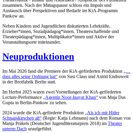
zusammen. Nach der Mittagspause schloss ein Impuls und
Austausch über Perspektiven und Bedarfe im KiA-Programm
Pankow an.
Neben Kindern und Jugendlichen diskutierten Lehrkräfte,
Erzieher*innen, Sozialpädagog*innen, Theaterschaffende und
Theaterpädagog*innen, Multiplikator*innen und Aktive der
Veranstaltungsorte miteinander.
Neuproduktionen
Im Mai 2026 fand die Premiere der KiA-geförderten Produktion
„…
dass alles seine Ordnung hat“
von Susi Claus und Astrid Endruweit
in der Brotfabrik Berlin statt.
Im Herbst 2025 waren zwei Vorstellungen der KiA-geförderten
Lecture-Performance
„Agentin Noor-Inayat Khan“
von Maja Das
Gupta in Berlin-Pankow zu sehen.
2024 wurde die KiA-geförderte Produktion
„Als ich mit Hitler
Schnapskirschen aß“
(Regie: Katja Lehmann) nach dem Roman von
Manja Präkels (Deutscher Jugendliteraturpreis 2018) im
Theater
unterm Dach
uraufgeführt.