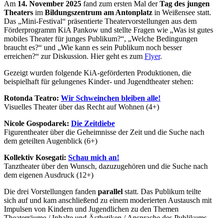
Am
14. November 2025
fand zum ersten Mal der
Tag des jungen
Theaters
im
Bildungszentrum am Antonplatz
in Weißensee statt.
Das „Mini-Festival“ präsentierte Theatervorstellungen aus dem
Förderprogramm KiA Pankow und stellte Fragen wie „Was ist gutes
mobiles Theater für junges Publikum?“, „Welche Bedingungen
braucht es?“ und „Wie kann es sein Publikum noch besser
erreichen?“ zur Diskussion. Hier geht es zum
Flyer
.
Gezeigt wurden folgende KiA-geförderten Produktionen, die
beispielhaft für gelungenes Kinder- und Jugendtheater stehen:
Rotonda Teatro:
Wir Schweinchen bleiben alle!
Visuelles Theater über das Recht auf Wohnen (4+)
Nicole Gospodarek:
Die Zeitdiebe
Figurentheater über die Geheimnisse der Zeit und die Suche nach
dem geteilten Augenblick (6+)
Kollektiv Kosegati:
Schau mich an!
Tanztheater über den Wunsch, dazuzugehören und die Suche nach
dem eigenen Ausdruck (12+)
Die drei Vorstellungen fanden
parallel
statt. Das Publikum teilte
sich auf und kam anschließend zu einem moderierten Austausch mit
Impulsen von Kindern und Jugendlichen zu den Themen
Theaterräume / Inhalte und Ästhetiken / Ansprache des Publikums