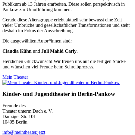
Publikum ab 13 Jahren er­arbeiten. Diese sollen perspek­­tivisch in
Pankow zur Ur­­auf­­führung kommen.
Gerade diese Alters­­gruppe erlebt aktuell sehr bewusst eine Zeit
vieler Um­brüche und gesell­schaft­licher Trans­forma­­tionen und steht
deshalb im Fokus der Aus­­schreibung.
Die ausgewählten Autor*innen sind:
Claudia Kühn
und
Juli Mahid Carly
.
Herzlichen Glückwunsch! Wir freuen uns auf die fertigen Stücke
und wünschen viel Freude beim Schreibprozess.
Mein Theater
Kinder- und Jugendtheater in Berlin‑Pankow
Freunde des
Theater unterm Dach e. V.
Danziger Str. 101
10405 Berlin
info@meintheater.jetzt