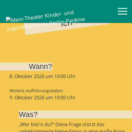
Mein Theater
D
as kl
ei
n
e Ic
h
bi
n
Ic
h
Wann?
8. Oktober 2026 um 10:00 Uhr
Weitere Aufführungsdaten:
9. Oktober 2026 um 10:00 Uhr
Was?
„Wer bist'n du?“ Diese Frage stürzt das
unbekümmerte kleine Etwas in eine große Krise