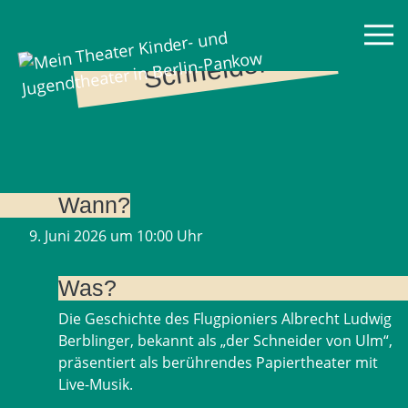
Mein Theater
D
er
b
efl
ü
g
elt
e
Sc
h
n
ei
d
er
Wann?
9. Juni 2026 um 10:00 Uhr
Was?
Die Geschichte des Flugpioniers Albrecht Ludwig
Berblinger, bekannt als „der Schneider von Ulm“,
präsentiert als berührendes Papiertheater mit
Live-Musik.