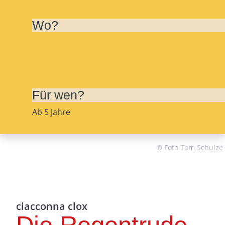
Wo?
Für wen?
Ab 5 Jahre
© Foto Tom Schulze
ciacconna clox