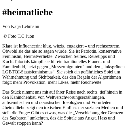
#heimatliebe
Von Katja Lehmann
© Foto T.C.Juon
Klara ist Influencerin: klug, witzig, engagiert – und rechtsextrem.
Obwohl sie das nie so sagen würde. Sie ist Patriotin, konservative
Feministin, Heimatverliebte. Zwischen Selfies, Reisetipps und
Koch-Tutorials kämpft sie für ein traditionelles Frauen- und
Familienbild, hetzt gegen „Messermigranten“ und den „linksgrünen
LGBTQI-Staatsfeminismus“. Sie spielt ein gefährliches Spiel um
Wahrnehmung und Sichtbarkeit, das den Regeln der Algorithmen
folgt: mehr Provokation, mehr Likes, mehr Reichweite.
Das Stück nimmt uns mit auf ihrer Reise nach rechts, tief hinein in
den Kaninchenbau von Weltverschwörungserzählungen,
antisemitischen und rassistischen Ideologien und Vorurteilen.
#heimatliebe zeigt den toxischen Einfluss der sozialen Medien und
stellt die Frage: Gibt es etwas, was die „Verschiebung der Grenzen
des Sagbaren“ umkehren, das die Spirale aus Angst, Hass und
Gewalt stoppen kann?