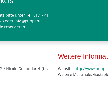
ckets
ets bitte unter Tel. 0171/ 41
823 oder
info@puppen-
de
reservieren.
Weitere Informa
022)/ Nicole Gospodarek (bis
Website:
http://www.puppen
Weitere Merkmale: Gastspie