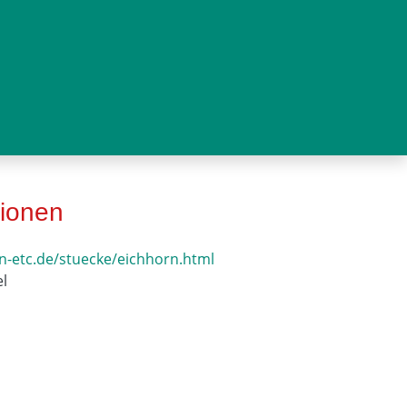
tionen
-etc.de/stuecke/eichhorn.html
l