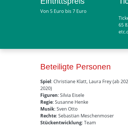
Eintrittspreis
Ti
Von 5 Euro bis 7 Euro
Tick
65 
etc.
Beteiligte Personen
Spiel
: Christiane Klatt, Laura Frey (ab 2
2020)
Figuren
: Silvia Eisele
Regie
: Susanne Henke
Musik
: Sven Otto
Rechte
: Sebastian Meschenmoser
Stückentwicklung
: Team