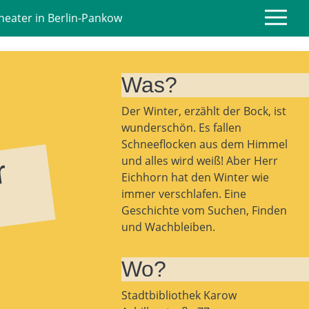
heater in Berlin‑Pankow
Was?
Der Winter, erzählt der Bock, ist
wunderschön. Es fallen
Schneeflocken aus dem Himmel
e
r
r
i
c
h
h
o
r
n
u
n
d
d
e
r
e
r
t
e
S
c
h
n
e
und alles wird weiß! Aber Herr
Eichhorn hat den Winter wie
immer verschlafen. Eine
Geschichte vom Suchen, Finden
und Wachbleiben.
Wo?
Stadtbibliothek Karow