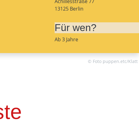
Achillesstraße 77
13125 Berlin
Für wen?
Ab 3 Jahre
© Foto puppen.etc/Klatt
ste