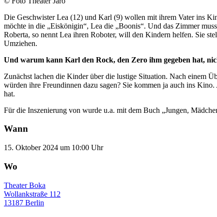
© Foto Theater Jaro
Die Geschwister Lea (12) und Karl (9) wollen mit ihrem Vater ins Ki
möchte in die „Eiskönigin“, Lea die „Boonis“. Und das Zimmer muss 
Roberta, so nennt Lea ihren Roboter, will den Kindern helfen. Sie st
Umziehen.
Und warum kann Karl den Rock, den Zero ihm gegeben hat, nic
Zunächst lachen die Kinder über die lustige Situation. Nach einem Üb
würden ihre Freundinnen dazu sagen? Sie kommen ja auch ins Kino. Auf 
hat.
Für die Inszenierung von wurde u.a. mit dem Buch „Jungen, Mädchen
Wann
15. Oktober 2024 um 10:00 Uhr
Wo
Theater Boka
Wollankstraße 112
13187 Berlin