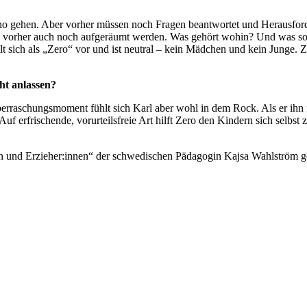
no gehen.
Aber vorher müssen noch Fragen beantwortet und
Herausfor
vorher auch noch aufgeräumt werden. Was gehört wohin? Und was solle
ellt sich als „Zero“ vor und ist neutral – kein Mädchen und kein Jung
ht anlassen?
erraschungsmoment fühlt sich Karl aber wohl in dem Rock. Als er ihn f
erfrischende, vorurteilsfreie Art hilft Zero den Kindern sich selbst z
 und Erzieher:innen“ der schwedischen Pädagogin Kajsa Wahlström ge