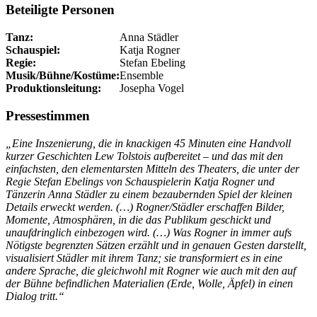
Beteiligte Personen
Tanz:
Anna Städler
Schauspiel:
Katja Rogner
Regie:
Stefan Ebeling
Musik/Bühne/Kostüme:
Ensemble
Produktionsleitung:
Josepha Vogel
Pressestimmen
„Eine Inszenierung, die in knackigen 45 Minuten eine Handvoll
kurzer Geschichten Lew Tolstois aufbereitet – und das mit den
einfachsten, den elementarsten Mitteln des Theaters, die unter der
Regie Stefan Ebelings von Schauspielerin Katja Rogner und
Tänzerin Anna Städler zu einem bezaubernden Spiel der kleinen
Details erweckt werden.
(…)
Rogner/Städler erschaffen Bilder,
Momente, Atmosphären, in die das Publikum geschickt und
unaufdringlich einbezogen wird. (…) Was Rogner in immer aufs
Nötigste begrenzten Sätzen erzählt und in genauen Gesten darstellt,
visualisiert Städler mit ihrem Tanz; sie transformiert es in eine
andere Sprache, die gleichwohl mit Rogner wie auch mit den auf
der Bühne befindlichen Materialien (Erde, Wolle, Äpfel) in einen
Dialog tritt.“