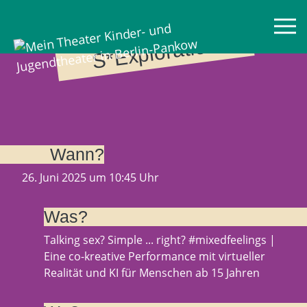
Mein Theater
Virt
u
al
S*
Ex
pl
or
ati
o
n
Wann?
26. Juni 2025 um 10:45 Uhr
Was?
Talking sex? Simple ... right? #mixedfeelings |
Eine co-kreative Performance mit virtueller
Realität und KI für Menschen ab 15 Jahren