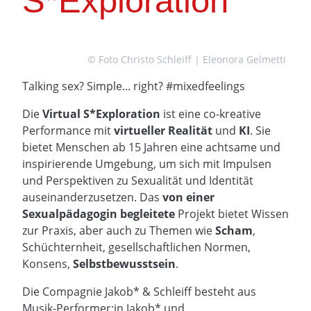
S*Exploration
© Foto Christo Schleiff | Eleonora Gelmetti
Talking sex? Simple... right? #mixedfeelings
Die
Virtual S*Exploration
ist eine co-kreative
Performance mit
v
irtueller Realität
und
KI
. Sie
bietet Menschen ab 15 Jahren eine achtsame und
inspirierende Umgebung, um sich mit Impulsen
und Perspektiven zu Sexualität und Identität
auseinanderzusetzen. Das
von einer
Sexualpädagogin begleitete
Projekt bietet Wissen
zur Praxis, aber auch zu Themen wie
Scham
,
Schüchternheit, gesellschaftlichen Normen,
Konsens,
Selbstbewusstsein
.
Die Compagnie Jakob* & Schleiff besteht aus
Musik-Performer:in Jakob* und