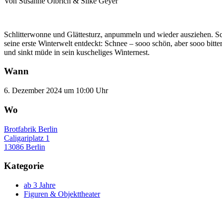
Von Susanne Olbrich & Silke Geyer
Schlitterwonne und Glättesturz, anpummeln und wieder ausziehen. S
seine erste Winterwelt entdeckt: Schnee – sooo schön, aber sooo bit
und sinkt müde in sein kuscheliges Winternest.
Wann
6. Dezember 2024 um 10:00 Uhr
Wo
Brotfabrik Berlin
Caligariplatz 1
13086 Berlin
Kategorie
ab 3 Jahre
Figuren & Objekttheater