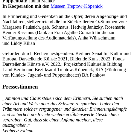
Puppenbau:
Judith Mähler
In Kooperation mit
den
Museen Treptow-Köpenick
In Erinnerung und Gedenken an die Opfer, deren Angehörige und
Nachfahren, stellvertretend die im Stück zitierten O-Stimmen von:
Margarete Faulstich, geb. Schmaus, Hedwig Janitzky, Rosemarie
Bender Rassmus (Dank an Frau Agathe Conradi für die zur
Verfügungstellung des Audiomaterials), Anita Wünschmann
und Liddy Kilian
Gefördert durch Recherchestipendien: Berliner Senat für Kultur und
Europa, Darstellende Künste 2021, Bildende Kunst 2022; Fonds
Darstellende Künste e.V. 2022.; Projektfond Kulturelle Bildung
Land Berlin und Bezirksamt Treptow-Köpenick; KiA (Förderung
von Kinder-, Jugend- und Puppentheater) BA Pankow
Pressestimmen
„Ammon und Claus stellen sich dem Erinnern. Sie suchen nach
einer Art und Weise über das Schwere zu sprechen. Unter den
Trümmern solcher vergangener und aktueller Erinnerungskämpfe
sind sicherlich noch viele weitere erzählenswerte Geschichten
vergraben. Gut, dass sie einen Anfang machen, diese
auszugraben.“
Lebherz/ Fidena