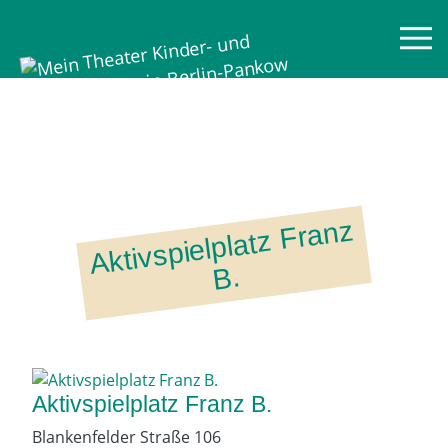
Mein Theater
Aktivs
pi
el
pl
atz
Fr
a
nz
B.
Aktivspielplatz Franz B.
Blankenfelder Straße 106