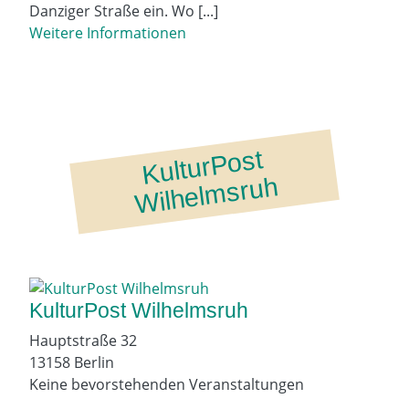
Danziger Straße ein. Wo [...]
Weitere Informationen
K
ult
ur
P
ost
Wil
h
el
msr
u
h
KulturPost Wilhelmsruh
Hauptstraße 32
13158 Berlin
Keine bevorstehenden Veranstaltungen