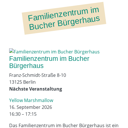
a
mili
e
nz
e
ntr
u
m i
m
B
uc
h
er
B
ür
g
er
h
a
F
us
Familienzentrum im Bucher
Bürgerhaus
Franz-Schmidt-Straße 8-10
13125 Berlin
Nächste Veranstaltung
Yellow Marshmallow
16. September 2026
16:30 – 17:15
Das Familienzentrum im Bucher Bürgerhaus ist ein