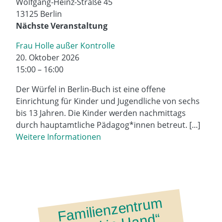
Wolfgang-Heinz-Straße 45
13125 Berlin
Nächste Veranstaltung
Frau Holle außer Kontrolle
20. Oktober 2026
15:00 – 16:00
Der Würfel in Berlin-Buch ist eine offene
Einrichtung für Kinder und Jugendliche von sechs
bis 13 Jahren. Die Kinder werden nachmittags
durch hauptamtliche Pädagog*innen betreut. [...]
Weitere Informationen
F
a
mili
e
nz
e
ntr
u
m
„
H
a
n
d i
n
H
a
n