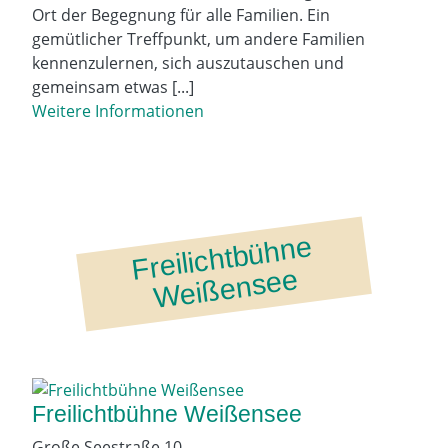
Ort der Begegnung für alle Familien. Ein
gemütlicher Treffpunkt, um andere Familien
kennenzulernen, sich auszutauschen und
gemeinsam etwas [...]
Weitere Informationen
Fr
eilic
ht
b
ü
h
n
e
W
ei
ß
e
ns
e
e
Freilichtbühne Weißensee
Große Seestraße 10