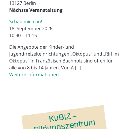
13127 Berlin
Nächste Veranstaltung
Schau mich an!
18. September 2026
10:30 – 11:15
Die Angebote der Kinder- und
Jugendfreizeiteinrichtungen „Oktopus“ und „Riff im
Oktopus“ in Französisch Buchholz sind offen für
alle von 8 bis 14 Jahren. Von A [...]
Weitere Informationen
K
u
Bi
Z
–
Bil
d
u
n
gsz
e
ntr
u
B
erli
n-
W
ei
ß
e
ns
e
m