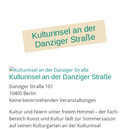
K
ult
uri
ns
el
a
n
d
er
D
a
nzi
g
er
Str
a
ß
e
Kulturinsel an der Danziger Straße
Danziger Straße 101
10405 Berlin
Keine bevorstehenden Veranstaltungen
Kultur und Feiern unter freiem Himmel – der Fach­
bereich Kunst und Kultur lädt zur Sommersaison
auf seinen Kultur­garten an der Kultur­insel