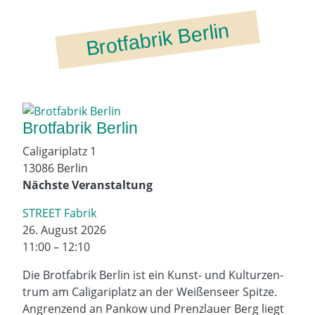
Brotfabrik Berlin
Brotfabrik Berlin
Caligariplatz 1
13086 Berlin
Nächste Veranstaltung
STREET Fabrik
26. August 2026
11:00 – 12:10
Die Brot­fa­brik Ber­lin ist ein Kunst- und Kul­tur­zen­
trum am Cali­ga­ri­platz an der Wei­ßen­seer Spit­ze.
Angren­zend an Pan­kow und Prenz­lau­er Berg liegt