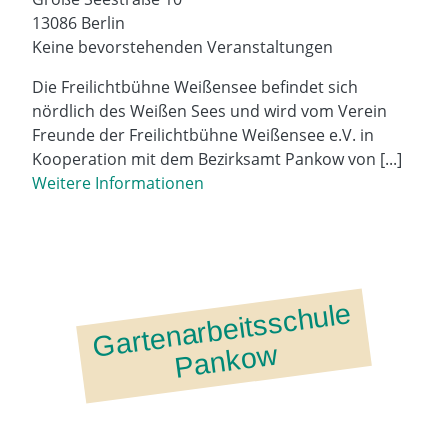
13086 Berlin
Keine bevorstehenden Veranstaltungen
Die Freilichtbühne Weißensee befindet sich
nördlich des Weißen Sees und wird vom Verein
Freunde der Freilichtbühne Weißensee e.V. in
Koope­ra­ti­on mit dem Bezirks­amt Pan­kow von [...]
Weitere Informationen
G
art
e
n
ar
b
eitssc
h
ul
e
P
a
nk
o
w