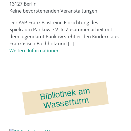
13127 Berlin
Keine bevorstehenden Veranstaltungen
Der ASP Franz B. ist eine Einrichtung des
Spielraum Pankow e.V. In Zusammenarbeit mit
dem Jugendamt Pankow steht er den Kindern aus
Französisch Buchholz und [...]
Weitere Informationen
Bi
bli
ot
h
ek
a
m
W
ass
ert
ur
m