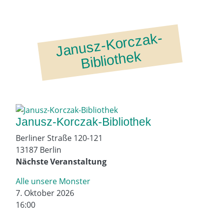
J
a
n
usz-
K
orcz
ak-
Bi
bli
ot
h
ek
Janusz-Korczak-Bibliothek
Berliner Straße 120-121
13187 Berlin
Nächste Veranstaltung
Alle unsere Monster
7. Oktober 2026
16:00